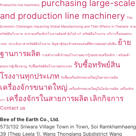
purchasing large-scale
Production line machinery
and production line machinery
The
Economic Challenges Impacting Global Manufacturing and Their Effects in Thailand
ขาย
ทรัพย์สินโรงงาน
จะขายเครื่องจักรโรงงานต้องทำยังไงบ้าง?
ทรัพย์สินโรงงาน
บริการรื้อถอนครบ
ย้าย
วงจร
ประเมินราคาทรัพย์สินโรงงาน
ปัญหาตู้ขยะข้ามพรมแดนที่มีทางออกอย่างยั่งยืน
ฐานการผลิต
รวมคำถามที่เจ้าของโรงงานอยากรู้ก่อนขายเครื่องจักร – พร้อมคำ
รับซื้อทรัพย์สิน
ตอบจากผู้เชี่ยวชาญ
รับซื้อทรัพย์สินโรงงานครบวงจร
โรงงานทุกประเภท
รับซื้อเครื่องจักรขนาดใหญ่ในสายการผลิต
เครื่องจักรขนาดใหญ่
เครื่องจักรขนาดใหญ่ในไลน์การผลิต
เครื่องจักร
เครื่องจักรในสายการผลิต
เลิกกิจการ
เก่า
Contact us
Bee of the Earth Co., Ltd.
573/132 Sriwara Village Town in Town, Soi Ramkhamhaeng
39 (Thep Leela 1), Wang Thonglang Subdistrict Wang