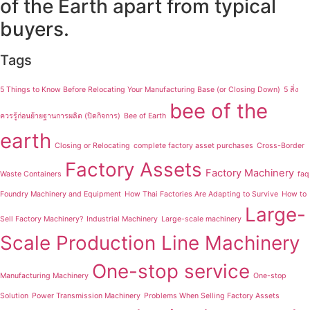
of the Earth apart from typical
buyers.
Tags
5 Things to Know Before Relocating Your Manufacturing Base (or Closing Down)
5 สิ่ง
bee of the
ควรรู้ก่อนย้ายฐานการผลิต (ปิดกิจการ)
Bee of Earth
earth
Closing or Relocating
complete factory asset purchases
Cross-Border
Factory Assets
Factory Machinery
Waste Containers
faq
Foundry Machinery and Equipment
How Thai Factories Are Adapting to Survive
How to
Large-
Sell Factory Machinery?
Industrial Machinery
Large-scale machinery
Scale Production Line Machinery
One-stop service
Manufacturing Machinery
One-stop
Solution
Power Transmission Machinery
Problems When Selling Factory Assets